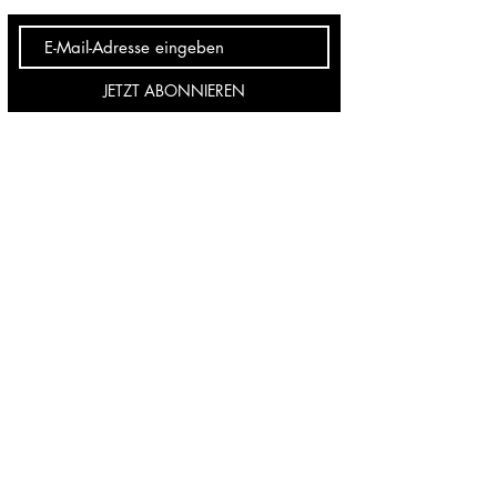
JETZT ABONNIEREN
Furkans Atelier - Weserpark
Hans-Bredow-Straße 19
28307 Bremen
Öffnungszeiten:
Mo-Sa: 10:00-20:00
Furkans Atelier -
Überseestadt
Simone-Veil-Straße 11
28217 Bremen
Öffnungszeiten:
Di-Fr: 09:00-18:00
Sa: 09:00-17:00
Furkans Atelier – Ihr moderner Friseursalon
in Bremen. Spezialisiert auf Balayage, Haare
färben und individuelle Stylings. Besuchen
Sie uns in der Überseestadt oder im
Weserpark