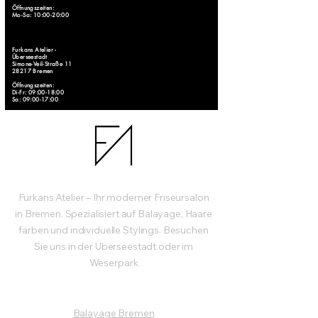
Öffnungszeiten:
Mo-Sa: 10:00-20:00
Furkans Atelier -
Überseestadt
Simone-Veil-Straße 11
28217 Bremen
Öffnungszeiten:
Di-Fr: 09:00-18:00
Sa: 09:00-17:00
Furkans Atelier – Ihr moderner Friseursalon
in Bremen. Spezialisiert auf Balayage, Haare
färben und individuelle Stylings. Besuchen
Sie uns in der Überseestadt oder im
Weserpark
Dienstleistungen
Balayage Bremen