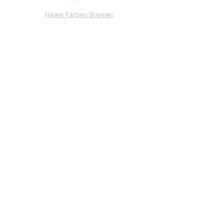
Haare Färben Bremen
Standorte
Friseursalon Überseestadt
Friseur Weserpark
Schnelle Links
Preise
Uber uns
Stylisten
Kontakt